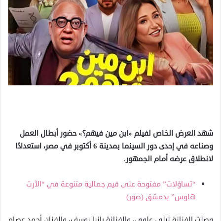
شهد العرض الخاص لفيلم «ابن مين فيهم؟» حضور أبطال العمل
وصناعه في إحدى دور السينما بمدينة 6 أكتوبر في مصر، استعدادًا
لانطلاق عرضه أمام الجمهور.
“تساؤلات” مفتوحة على قيم جمالية متنوعة في “الآرت
هاوس” بدمشق (صور)
وصلت الفنانة ليلى علوي، والفنانة رانيا يوسف، والفنان أحمد عصام