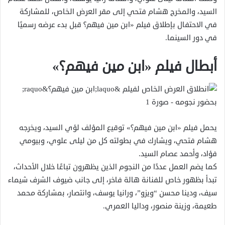
السيد، والمخرج هشام فتحي إلى مقر العرض الخاص، للمشاركة
في الاحتفال بإطلاق فيلم «ابن مين فيهم؟ قبل بدء عرضه رسميًا
في دور السينما.
أبطال فيلم «ابن مين فيهم؟»
يحمل فيلم «ابن مين فيهم؟» توقيع المؤلف لؤي السيد، ويخرجه
هشام فتحي، ويشارك في بطولته كل من ليلى علوي، وبيومي
فؤاد، وأحمد عصام السيد.
كما يضم العمل عددًا من النجوم الذين يظهرون تباعًا خلال الأحداث،
تبدأ بظهور خاص للفنانة هالة فاخر، إلى جانب ضيوف الشرف شيماء
سيف، ودينا محسن “ويزو”، ورانيا يوسف، وانتصار، بمشاركة محمد
طعيمة، وزينة منصور، وداليا العمري.