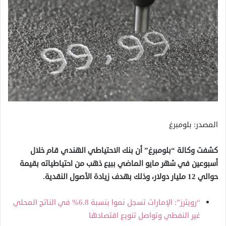
المصدر: بلومبرغ
كشفت وكالة “بلومبرغ” أن بنك الاحتياطي الهندي قام خلال
أسبوعين في شهر مايو الماضي ببيع ذهب من احتياطياته بقيمة
حوالي 12 مليار دولار، وذلك بهدف زيادة الأصول النقدية.
“رويترز”: الإمارات تسجل نموا بنسبة 6.8% في الناتج المحلي
غير النفطي وتواصل تنويع اقتصادها