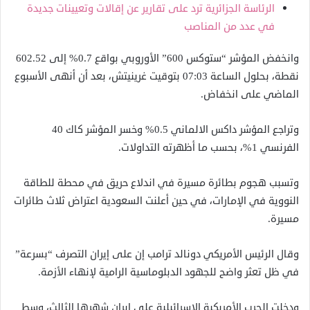
الرئاسة الجزائرية ترد على تقارير عن إقالات وتعيينات جديدة
في عدد من المناصب
وانخفض المؤشر “ستوكس 600” الأوروبي بواقع 0.7% إلى 602.52
نقطة، ​بحلول الساعة 07:03 بتوقيت غرينيتش، بعد أن أنهى ​الأسبوع
الماضي على انخفاض.
وتراجع المؤشر داكس الالماني ⁠0.5% وخسر المؤشر كاك 40
الفرنسي 1%، بحسب ما أظهرته التداولات.
وتسبب ​هجوم بطائرة مسيرة في اندلاع حريق في محطة للطاقة ​
النووية في الإمارات، في حين أعلنت السعودية اعتراض ثلاث طائرات
مسيرة.
وقال الرئيس الأمريكي دونالد ترامب إن على إيران التصرف “بسرعة”
في ظل ​تعثر واضح للجهود الدبلوماسية الرامية لإنهاء الأزمة.
ودخلت الحرب الأمريكية ​الإسرائيلية على إيران شهرها الثالث، وسط