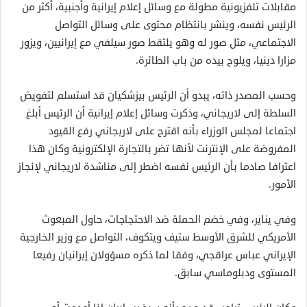
مقابلات تلفزيونية مطولة مع وسائل إعلام إيرانية وأجنبية، أكثر من
الرئيس نفسه، وينشر بانتظام محتوى على وسائل التواصل
الاجتماعي، مثل صور له وهو يلتقط صور سيلفي مع إيرانيين، ويزور
مزارا دينيا، ويلوح بيده من باب الطائرة.
وحسب المصدر ذاته، يبدو أن الرئيس بيزشكيان قد استسلم لتفويض
السلطة إلى لاريجاني، وذكرت وسائل إعلام إيرانية أن الرئيس أبلغ
اجتماعا لمجلس الوزراء بأنه اقترح على لاريجاني رفع القيود
المفروضة على الإنترنت لأنها تضر بالتجارة الإلكترونية وكان هذا
اعترافا صادما بأن الرئيس نفسه اضطر إلى مناشدة لاريجاني لإنجاز
الأمور.
وفي يناير، وفي خضم الحملة ضد الاحتجاجات، حاول المبعوث
الأمريكي للشرق الأوسط ستيف ويتكوف، التواصل مع وزير الخارجية
الإيراني عباس عراقجي، وفقا لما ذكره مسؤولان إيرانيان رفيعا
المستوى ودبلوماسي سابق.