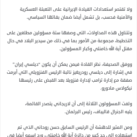
ولا تقتصر استعدادات القيادة الإيرانية على التعبئة العسكرية
والأمنية فحسب، بل تشمل أيضا ضمان بقائها السياسي.
وتتناول هذه المداولات، التي وصفها ستة مسؤولين مطلعين على
التخطيط، مجموعة من الأمور بما في ذلك من سيدير ​​البلاد في حال
مقتل آية الله خامنئي وكبار المسؤولين.
ووفق الصحيفة، نظر القادة فيمن يمكن أن يكون “ديلسي إيران”
في إشارة إلى ديلسي رودريغيز نائبة الرئيس الفنزويلي التي أبرمت
صفقة مع إدارة ترامب لإدارة فنزويلا بعد القبض على رئيسها
نيكولاس مادورو.
ولفت المسؤولون الثلاثة إلى أن لاريجاني يتصدر القائمة،
يليه الجنرال قاليباف، رئيس البرلمان.
ومن المثير للدهشة أن الرئيس السابق حسن روحاني الذي تم
استبعاده إلى حد كبير من دائرة آية الله خامنئي، ورد اسمه أيضا في