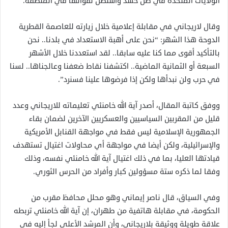
الولايات المتحدة في ظل حشد واشنطن لقواتها في المنطقة.
وقال لاريجاني في مقابلة إعلامية خلال زيارته للعاصمة القطرية
الدوحة هذا الشهر: “نحن على أهبة الاستعداد في بلدنا.. نحن
بالتأكيد أقوى مما كنا عليه سابقا.. لقد استعددنا خلال الأشهر
السبعة أو الثمانية الماضية.. اكتشفنا نقاط ضعفنا وعالجناها.. لسنا
في حرب ولن نبدأها ولكن إذا فرضوها علينا فسنرد”.
ووفق كاتبة المقال، أصدر آية الله خامنئي تعليماته للاريجاني وعدد
قليل من المقربين السياسيين والعسكريين الآخرين لضمان بقاء
الجمهورية الإسلامية ليس فقط في مواجهة القنابل الأمريكية
والإسرائيلية، ولكن أيضا في مواجهة أي محاولات اغتيال تستهدف
قيادتها العليا، بما في ذلك اغتيال آية الله خامنئي نفسه، وذلك
وفقا لما ذكره ستة مسؤولين كبار وأفراد من الحرس الثوري.
وفي السياق، قال ناصر إيماني وهو محلل محافظ مقرب من
الحكومة، في مقابلة هاتفية من طهران، إن آية الله خامنئي تربطه
علاقة طويلة ووثيقة بلاريجاني، وأن المرشد الأعلى لجأ إليه في