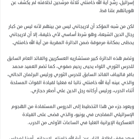
إسرائيل، رشّح آية الله خامنئي ثلاثة مرشحين لخلافته لم يكشف عن
هوياتهم علنا قط.
لكن من شبه المؤكد أن لاريجاني ليس من بينهم لأنه ليس من كبار
رجال الدين الشيعة، وهو شرط أساسي لأي خليفة، إلا أن لاريجاني
يحظى بمكانة مرموقة ضمن الدائرة المقربة من آية الله خامنئي.
وتضم هذه الدائرة كبير مستشاريه العسكريين والقائد العام السابق
للحرس الثوري اللواء يحيى رحيم صفوي، كما تضم ​​العميد محمد
باقر قاليباف القائد السابق للحرس الثوري ورئيس البرلمان الحالي،
والذي عينه آية الله خامنئي نائبا له فعليا لقيادة القوات المسلحة
أثناء الحرب، ورئيس أركانه رجل الدين علي أصغر حجازي.
ويعود جزء من هذا التخطيط إلى الدروس المستفادة من الهجوم
الإسرائيلي المفاجئ في يونيو، والذي قضى على القيادة
العسكرية الإيرانية العليا في الساعات الأولى من الحرب.
وبعد وقف إطلاق النار، عين آية الله خامنئي لاريجاني أمينا لمجلس