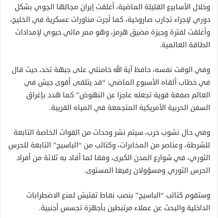
وخلال الأسابيع القليلة الماضية، أغلقت إيران مجالها الجوي بشكل
دوري لإجراء تجارب صاروخية، كما أجرت مناورات عسكرية في الخليج،
وأغلقت لفترة وجيزة مضيق هرمز، وهو ممر مائي حيوي لإمدادات
الطاقة العالمية.
وفي الوقت نفسه، حافظ آية الله خامنئي على جبهة تحد، حيث قال
في خطاب ألقاه الأسبوع الماضي: “قد يتلقى أقوى جيش في
العالم صفعة قوية تجعله عاجزا عن النهوض” كما هدد بإغراق
السفن الحربية الأمريكية المتجمعة في المياه القريبة.
وفي حال نشوب حرب، سيتم نشر وحدات من القوات الخاصة التابعة
للشرطة، وعناصر من المخابرات، وكتائب من “الباسيج” التابعة للحرس
الثوري، في شوارع المدن الكبرى، وفقا لما أفاد به ثلاثة من أفراد
الحرس الثوري ومسؤولان رفيعا المستوى.
وستقوم كتائب “الباسيج” بنصب نقاط تفتيش لمنع الاضطرابات
الداخلية والبحث عن عملاء مرتبطين بأجهزة تجسس أجنبية.