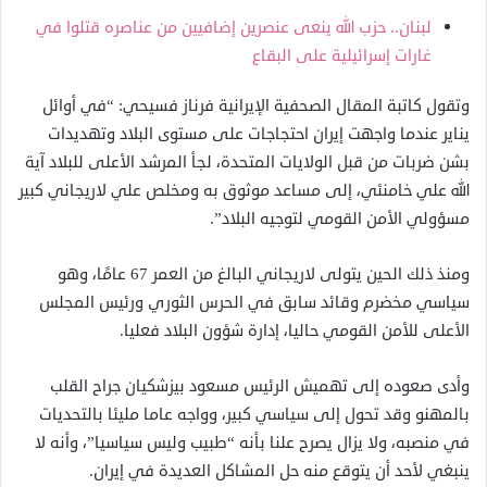
لبنان.. حزب الله ينعى عنصرين إضافيين من عناصره قتلوا في
غارات إسرائيلية على البقاع
وتقول كاتبة المقال الصحفية الإيرانية فرناز فسيحي: “في أوائل
يناير عندما واجهت إيران احتجاجات على مستوى البلاد وتهديدات
بشن ضربات من قبل الولايات المتحدة، لجأ المرشد الأعلى للبلاد آية
الله علي خامنئي، إلى مساعد موثوق به ومخلص علي لاريجاني كبير
مسؤولي الأمن القومي لتوجيه البلاد”.
ومنذ ذلك الحين يتولى لاريجاني البالغ من العمر 67 عامًا، وهو
سياسي مخضرم وقائد سابق في الحرس الثوري ورئيس المجلس
الأعلى للأمن القومي حاليا، إدارة شؤون البلاد فعليا.
وأدى صعوده إلى تهميش الرئيس مسعود بيزشكيان جراح القلب
بالمهنو وقد تحول إلى سياسي كبير، وواجه عاما مليئا بالتحديات
في منصبه، ولا يزال يصرح علنا بأنه “طبيب وليس سياسيا”، وأنه لا
ينبغي لأحد أن يتوقع منه حل المشاكل العديدة في إيران.