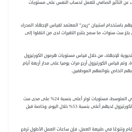
لكشف عن التأثير الصافي للعمل لحساب النفس على مستويات
يهم باستخدام استبيان “ريدر” المعتمد لقياس الإجهاد المدرك
بلغ ست سنوات، ما سمح بتتبع التغيرات لدى من انتقلوا إلى
 الحيوية للإجهاد، من خلال قياس مستويات هرمون الكورتيزول
تحدة. وتم قياس الكورتيزول أربع مرات يوميا على مدار أربعة أيام
ابهم الخاص بتوائمهم الموظفين.
أظهرت النتائج أن العاملين لحسابهم الخاص سجلوا، في المتوسط، مستويات توتر أعلى بنسبة 24% على مدى ست
سنوات مقارنة بزملائهم الموظفين. كما كان مستوى الكورتيزول لديهم أعلى بنسبة 53% خلال اليوم، وخاصة قبل
مهام وتنوعًا في طبيعة العمل، فإن ساعات العمل الأطول ترفع