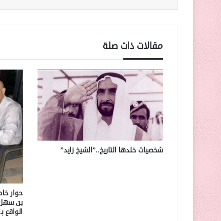
مقالات ذات صلة
شخصيات خلدها التاريخ..”الشيخ زايد”
حوار خا
بن سهل.
الواقع ب