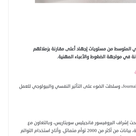
ي المتوسط من مستويات إجهاد أعلى مقارنة بزملائهم
نة في مواجهة الضغوط والأعباء المهنية.
نُشرت نتائج الدراسة في مجلة Journal of Business Venturing، وسلطت الضوء على التأثير النفسي والبيولوجي للعمل
عمال بجامعة لندن، تحت إشراف البروفيسور فانجيليس سويتاريس، وبالتعاون مع
زملاء من كلية ووريك للأعمال وجامعة نوتردام الفرنسية، بيانات من أكثر من 2000 توأم متماثل. وأتاح استخدام التوائم