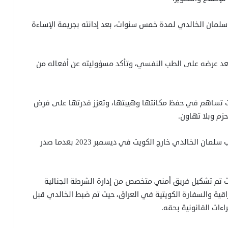
يتية حبس سلمان الخالدي لمدة خمس سنوات، بعد إدانته بجريمة الإساءة
بعد عرضه على الطب النفسي، وتأكد مسؤوليته عن أفعاله من
يت تساهم في حفظ مكانتها وهيبتها، وتعزز قدرتها على فرض
زم وبلا تهاون.
بحسب بيان وزارة الداخلية الكويتية في يناير 2025، هرب سلمان الخالدي خارج الكويت في ديسمبر 2023 بعدما صدر
يث تم تشكيل فريق أمني متخصص من إدارة الشرطة الجنائية
عراقية والسفارة الكويتية في العراق، حيث تم ضبط الخالدي قبل
ءات القانونية بحقه.