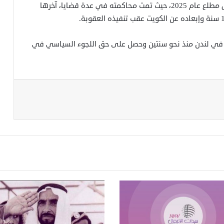
وتسلمت السلطات الكويتية سلمان الخالدي من العراق مطلع عام 2025، حيث تمت محاكمته في عدة قضايا، آخرها
في لندن منذ نحو سنتين وحصل على حق اللجوء السياسي في