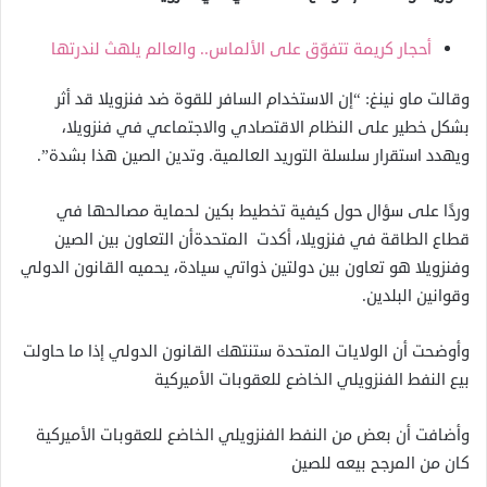
أحجار كريمة تتفوّق على الألماس.. والعالم يلهث لندرتها
وقالت ماو نينغ: “إن الاستخدام السافر للقوة ضد فنزويلا قد أثر
بشكل خطير على النظام الاقتصادي والاجتماعي في فنزويلا،
ويهدد استقرار سلسلة التوريد العالمية. وتدين الصين هذا بشدة”.
وردًا على سؤال حول كيفية تخطيط بكين لحماية مصالحها في
قطاع الطاقة في فنزويلا، أكدت المتحدةأن التعاون بين الصين
وفنزويلا هو تعاون بين دولتين ذواتي سيادة، يحميه القانون الدولي
وقوانين البلدين.
وأوضحت أن الولايات المتحدة ستنتهك القانون الدولي إذا ما حاولت
بيع النفط الفنزويلي الخاضع للعقوبات الأميركية
وأضافت أن بعض من النفط الفنزويلي الخاضع للعقوبات الأميركية
كان من المرجح بيعه للصين