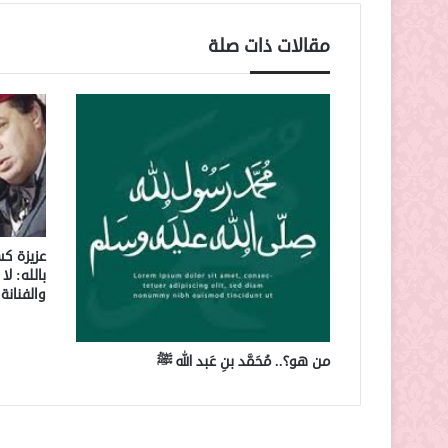
مقالات ذات صلة
عزيزة كس
بالله: ل
والفنانة
من هو؟.. مُحَمَّد بنِ عَبد الله ﷺ