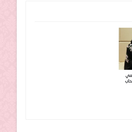
لمي
حاب