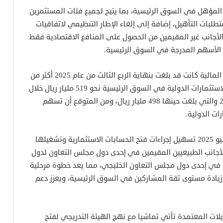
المؤهل في السوق الرئيسية، بما يتيح لجميع فئات المستثمرين
طلبات التأهيل، إضافة إلى إلغاء الإطار التنظيمي لاتفاقيات
 الأجانب غير المقيمين من الحصول على المنافع الاقتصادية فقط
في الأسهم المدرجة في السوق الرئيسية.
جدير بالذكر أن ملكية المستثمرين الدوليين في السوق المالية كانت قد بلغت بنهاية الربع الثالث من عام 2025 أكثر من
590 مليار ريال (نحو 157 مليار دولار)، في حين سجلت الاستثمارات الدولية في السوق الرئيسية نحو 519 مليار ريال خلال
الفترة نفسها، أي بنمو عن حجم ملكيتهم بنهاية 2024 والتي بلغت حينها 498 مليار ريال، ومن المتوقع أن تسهم
ات الدولية.
كما يشار إلى أن هيئة السوق المالية اعتمدت في يوليو 2025 تسهيل إجراءات فتح الحسابات الاستثمارية وتشغيلها
أجانب الطبيعيين المقيمين في إحدى دول مجلس التعاون لدول
أو في إحدى دول مجلس التعاون الخليجي، مما يعد خطوة مرحلية
ى زيادة مستوى ثقة المشاركين في السوق الرئيسية، ويعزز دعم
لات المعتمدة تأتي تماشيا مع نهج الهيئة التدريجي لفتح