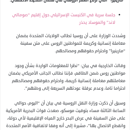
“مارينيرا” التي ترفع العلم الروسي في شمال المحيط الأطلسي.
جلسة سرية في الكنيست الإسرائيلي حول إقليم “صومالي
لاند” والموساد يحذر
وشددت الوزارة على أن روسيا تطالب الولايات المتحدة بضمان
معاملة إنسانية وكريمة للمواطنين الروس على متن سفينة
“مارينيرا” واحترام حقوقهم ومصالحهم.
وقالت الخارجية في بيان: “نظرا للمعلومات الواردة بشأن وجود
مواطنين روس ضمن الطاقم، فإننا نطالب الجانب الأمريكي بضمان
معاملتهم معاملة إنسانية كريمة، واحترام حقوقهم ومصالحهم
احتراما تاما، وعدم عرقلة عودتهم السريعة إلى وطنهم”.
وسبق أن ذكرت وزارة النقل الروسية في بيان أن “اليوم، حوالي
الساعة الثالثة مساء بتوقيت موسكو، صعدت قوات البحرية الأمريكية
على متن السفينة في عرض البحر خارج المياه الإقليمية لأي دولة،
وانقطع الاتصال بها”، مشيرة إلى أنه وفقا لاتفاقية الأمم المتحدة