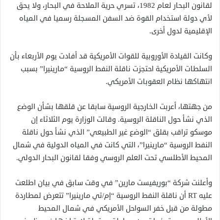
لقانون البحار لعام 1982، تسري حرية الملاحة في البحار، ولا يحق
لأي دولة استخدام القوة ضد السفن المسجلة رسميا في المياه
الإقليمية لدول أخرى.
وكانت القيادة الأوروبية للقوات الأمريكية قد أفادت يوم الأربعاء بأن
السلطات الأمريكية احتجزت ناقلة النفط الروسية “مارينيرا” بسبب
انتهاكها نظام العقوبات الأمريكي.
من جهتها، أعربت الخارجية الروسية سابقا عن قلقها بشأن الوضع
الذي نشأ حول الناقلة الروسية. وقالت الوزارة يوم الثلاثاء إن
موسكو تراقب بقلق “الوضع غير الطبيعي” الذي نشأ حول ناقلة
النفط الروسية “مارينيرا”، التي كانت في المياه الدولية في شمال
المحيط الأطلسي تحت العلم الروسي وفقا لقانون البحار الدولي.
وأعلنت شركة “بوريفيست مارين” في وقت سابق في بيان اطلعت
عليه RT أن ناقلة النفط الروسية “إم/تي مارينيرا” تتعرض لمطاردة
مطولة من قبل خفر السواحل الأمريكي في شمال المحيط