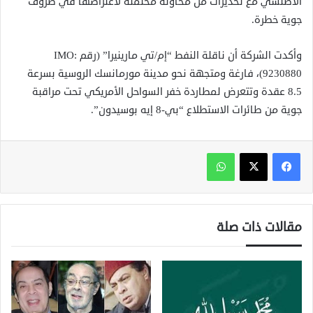
الأطلسي مع تحذيرات من محاولة محتملة لاعتراضها في ظروف
جوية خطرة.
وأكدت الشركة أن ناقلة النفط “إم/تي مارينيرا” (رقم IMO:
9230880)، فارغة ومتجهة نحو مدينة مورمانسك الروسية بسرعة
8.5 عقدة وتتعرض لمطاردة خفر السواحل الأمريكي تحت مراقبة
جوية من طائرات الاستطلاع “بي-8 إيه بوسيدون”.
واتساب
مقالات ذات صلة