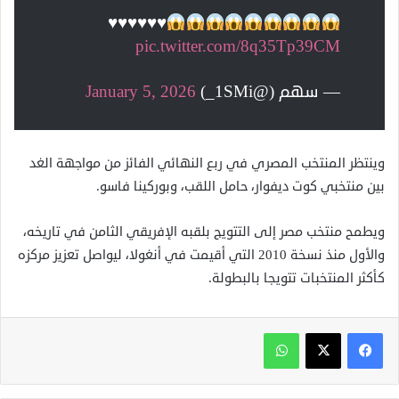
♥️
♥️
♥️
♥️
♥️
♥️
pic.twitter.com/8q35Tp39CM
— سهم (@1SMi_)
January 5, 2026
وينتظر المنتخب المصري في ربع النهائي الفائز من مواجهة الغد
بين منتخبي كوت ديفوار، حامل اللقب، وبوركينا فاسو.
ويطمح منتخب مصر إلى التتويج بلقبه الإفريقي الثامن في تاريخه،
والأول منذ نسخة 2010 التي أقيمت في أنغولا، ليواصل تعزيز مركزه
كأكثر المنتخبات تتويجا بالبطولة.
واتساب