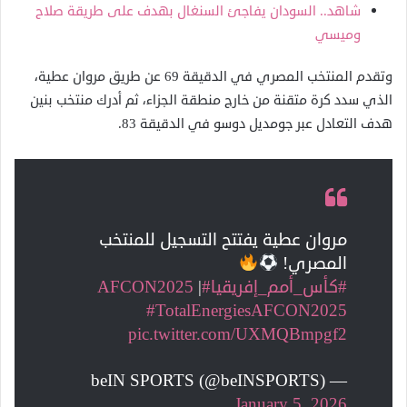
شاهد.. السودان يفاجئ السنغال بهدف على طريقة صلاح
وميسي
وتقدم المنتخب المصري في الدقيقة 69 عن طريق مروان عطية،
الذي سدد كرة متقنة من خارج منطقة الجزاء، ثم أدرك منتخب بنين
هدف التعادل عبر جومديل دوسو في الدقيقة 83.
مروان عطية يفتتح التسجيل للمنتخب
المصري!
#كأس_أمم_إفريقيا
#AFCON2025
|
#TotalEnergiesAFCON2025
pic.twitter.com/UXMQBmpgf2
— beIN SPORTS (@beINSPORTS)
January 5, 2026