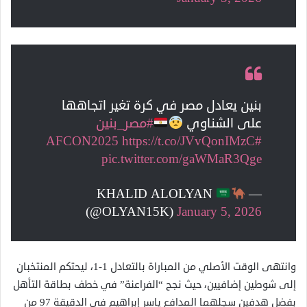
بنين يعادل مصر في كرة تغير اتجاهها
على الشناوي
#مصر_بنين
https://t.co/JVvQonIMzC
#AFCON2025
pic.twitter.com/gaWMaR3Qge
— KHALID ALOLYAN
(@OLYAN15K)
January 5, 2026
وانتهى الوقت الأصلي من المباراة بالتعادل 1-1، ليحتكم المنتخبان
إلى شوطين إضافيين، حيث نجح “الفراعنة” في خطف بطاقة التأهل
بفضل هدفين سجلهما المدافع ياسر إبراهيم في الدقيقة 97 من