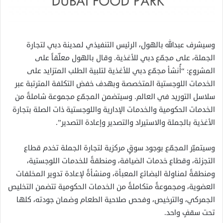
وسيشرف عبدالله بالهول، الرئيس التنفيذي لمدينة دبي لتجارة
الجملة، على مجمّع دبي للأغذية. وقال بالهول معلّقاً على
المشروع: “أُنشأ مجمّع دبي للأغذية لتلبية الطلب المتزايد على
الخدمات اللوجستية المتخصصة وبهدف خفض التكلفة المترتبة عبر
سلاسل التوريد في العالم. وسيتضمن المجمّع مجموعة شاملةً من
الخدمات الحكومية والخدمات الإدارية واللوجستية ذات الصلة بتجارة
الأغذية بالجملة والاستيراد والتصدير وإعادة التصدير”.
وسيتميّر المجمّع بوجود سوقٍ مركزية لتجارة الجملة تخدم قطاع
التجزئة، وقطاع خدمات الضيافة، ومنطقةً للخدمات اللوجستية،
ومنطقةً لمناولة البضائع المعبأة، ومنشأةً لإعادة تدوير المخلفات
العضوية، ومجموعةً متكاملةً من الخدمات الحكومية تتضمن التخليص
الجمركي، والترخيص، وفحص صلاحية الطعام وضمان جودته، كلها
تحت سقفٍ واحد.