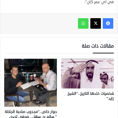
في أي عمر كان”.
واتساب
مقالات ذات صلة
شخصيات خلدها التاريخ..”الشيخ
زايد”
حوار خاص..”مجذوب صاحبة الجلالة
” سالم بن سهل.. صحفي تحدى