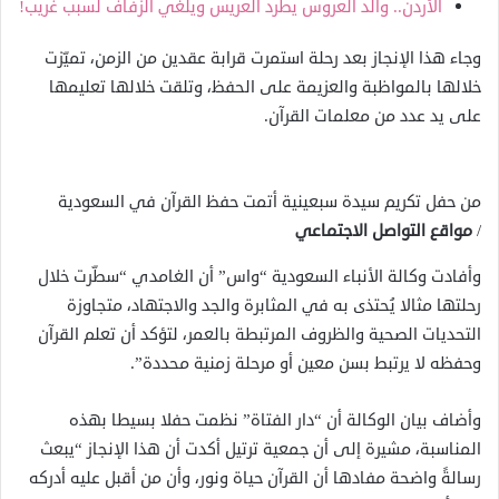
الأردن.. والد العروس يطرد العريس ويلغي الزفاف لسبب غريب!
وجاء هذا الإنجاز بعد رحلة استمرت قرابة عقدين من الزمن، تميّزت
خلالها بالمواظبة والعزيمة على الحفظ، وتلقت خلالها تعليمها
على يد عدد من معلمات القرآن.
من حفل تكريم سيدة سبعينية أتمت حفظ القرآن في السعودية
/
مواقع التواصل الاجتماعي
وأفادت وكالة الأنباء السعودية “واس” أن الغامدي “سطّرت خلال
رحلتها مثالا يُحتذى به في المثابرة والجد والاجتهاد، متجاوزة
التحديات الصحية والظروف المرتبطة بالعمر، لتؤكد أن تعلم القرآن
وحفظه لا يرتبط بسن معين أو مرحلة زمنية محددة”.
وأضاف بيان الوكالة أن “دار الفتاة” نظمت حفلا بسيطا بهذه
المناسبة، مشيرة إلى أن جمعية ترتيل أكدت أن هذا الإنجاز “يبعث
رسالةً واضحة مفادها أن القرآن حياة ونور، وأن من أقبل عليه أدركه