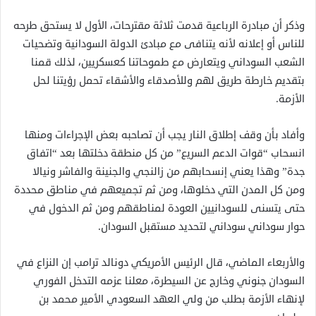
وذكر أن مبادرة الرباعية قدمت ثلاثة مقترحات، الأول لا يستحق طرحه
للناس أو إعلانه لأنه يتنافى مع مبادئ الدولة السودانية وتضحيات
الشعب السوداني ويتعارض مع طموحاتنا كعسكريين، لذلك قمنا
بتقديم خارطة طريق لهم وللأصدقاء والأشقاء تحمل رؤيتنا لحل
الأزمة.
وأفاد بأن وقف إطلاق النار يجب أن تصاحبه بعض الإجراءات ومنها
انسحاب “قوات الدعم السريع” من كل منطقة دخلتها بعد “اتفاق
جدة” وهذا يعني إنسحابهم من زالنجي والجنينة والفاشر ونيالا
ومن كل المدن التي دخلوها، ومن ثم تجميعهم في مناطق محددة
حتى يتسنى للسودانيين العودة لمناطقهم ومن ثم الدخول في
حوار سوداني سوداني لتحديد مستقبل السودان.
والأربعاء الماضي، قال الرئيس الأمريكي دونالد ترامب إن النزاع في
السودان جنوني وخارج عن السيطرة، معلنا عزمه التدخل الفوري
لإنهاء الأزمة بطلب من ولي العهد السعودي الأمير محمد بن