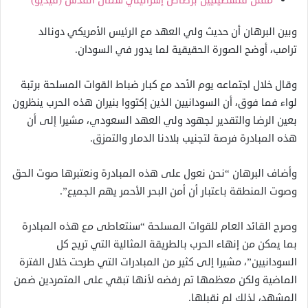
مقتل فلسطينيين برصاص إسرائيلي شمال القدس (فيديو)
وبين البرهان أن حديث ولي العهد مع الرئيس الأمريكي دونالد
ترامب، أوضح الصورة الحقيقية لما يدور في السودان.
وقال خلال اجتماعه يوم الأحد مع كبار ضباط القوات المسلحة برتبة
لواء فما فوق، أن السودانيين الذين إكتووا بنيران هذه الحرب ينظرون
بعين الرضا والتقدير لجهود ولي العهد السعودي، مشيرا إلى أن
هذه المبادرة فرصة لتجنيب بلادنا الدمار والتمزق.
وأضاف البرهان “نحن نعول على هذه المبادرة ونعتبرها صوت الحق
وصوت المنطقة باعتبار أن أمن البحر الأحمر يهم الجميع”.
وصرح القائد العام للقوات المسلحة “سنتعاطى مع هذه المبادرة
بما يمكن من إنهاء الحرب بالطريقة المثالية التي تريح كل
السودانيين”، مشيرا إلى كثير من المبادرات التي طرحت خلال الفترة
الماضية ولكن معظمها تم رفضه لأنها تبقي على المتمردين ضمن
المشهد، لذلك لم نقبلها.