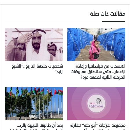
مقالات ذات صلة
الانسحاب من فيلادلفيا وإعادة
شخصيات خلدها التاريخ..”الشيخ
الإعمار.. متى ستنطلق مفاوضات
زايد”
المرحلة الثانية لصفقة غزة؟
مجموعة شركات “أبو حته” تشارك
بعد أن طالبها الدبيبة بالرد..