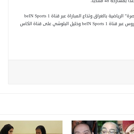
ركة 48 منتخبا.
يلعب منتخب العراق ضد الإمارات في ملعب مدينة “البصرة” الرياضية بالعراق وتذاع المباراة عبر قناة beIN Sports 1
وقناة الكاس HD5 ويتولى مهمة التعليق حسن العيدروس عبر قناة beIN Sports 1 وخليل البلوشي على قناة الكاس