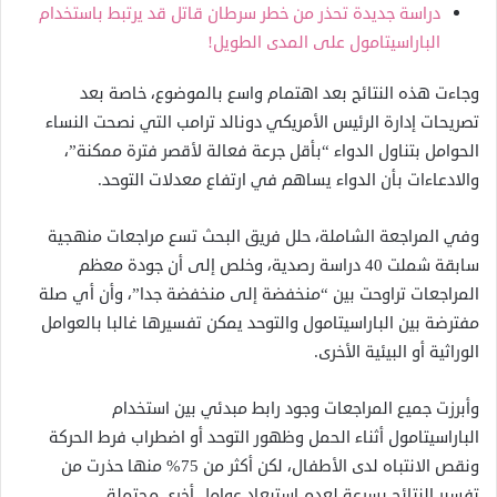
دراسة جديدة تحذر من خطر سرطان قاتل قد يرتبط باستخدام
الباراسيتامول على المدى الطويل!
وجاءت هذه النتائج بعد اهتمام واسع بالموضوع، خاصة بعد
تصريحات إدارة الرئيس الأمريكي دونالد ترامب التي نصحت النساء
الحوامل بتناول الدواء “بأقل جرعة فعالة لأقصر فترة ممكنة”،
والادعاءات بأن الدواء يساهم في ارتفاع معدلات التوحد.
وفي المراجعة الشاملة، حلل فريق البحث تسع مراجعات منهجية
سابقة شملت 40 دراسة رصدية، وخلص إلى أن جودة معظم
المراجعات تراوحت بين “منخفضة إلى منخفضة جدا”، وأن أي صلة
مفترضة بين الباراسيتامول والتوحد يمكن تفسيرها غالبا بالعوامل
الوراثية أو البيئية الأخرى.
وأبرزت جميع المراجعات وجود رابط مبدئي بين استخدام
الباراسيتامول أثناء الحمل وظهور التوحد أو اضطراب فرط الحركة
ونقص الانتباه لدى الأطفال، لكن أكثر من 75% منها حذرت من
تفسير النتائج بسرعة لعدم استبعاد عوامل أخرى محتملة.