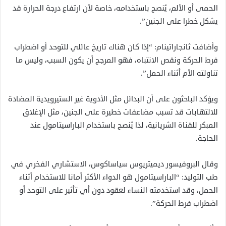
الحمى أو الألم، يُنصح باستخدامه، خاصة لأن ارتفاع درجة الحرارة قد
يشكل خطرا على الجنين”.
وأضافت ثانجاراتينام: “إذا كان هناك تاريخ عائلي للتوحد أو اضطراب
فرط الحركة ونقص الانتباه، فهو المرجح أن يكون السبب، وليس ما
تناولته الأم أثناء الحمل”.
ويؤكد الباحثون على أن البدائل مثل الأدوية غير الستيرويدية المضادة
للالتهابات قد تسبب مضاعفات خطيرة على الجنين، مثل الإغلاق
المبكر للقناة الشريانية، لذا يُنصح باستخدام الباراسيتامول عند
الحاجة.
وقال البروفيسور ديميتريوس سياساكوس، الاستشاري الفخري في
طب التوليد: “الباراسيتامول هو الدواء الأكثر أمانا للاستخدام أثناء
الحمل، وقد استخدمته النساء لعقود دون أي تأثير على التوحد أو
اضطراب فرط الحركة”.