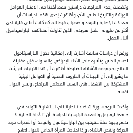
وتضمنت إحدى المراجعات دراستين فقط أخذتا في الاعتبار العوامل
الوراثية والتاريخ الطبي للأم، وأظهرت إحدى هذه الدراسات أن
معدلات الإصابة بالتوحد واضطراب فرط الحركة كانت أعلى قليلا لدى
أكثر من مليوني طفل سويدي الذين تناولت أمهاتهم الباراسيتامول
أثناء الحمل.
ورغم أن دراسات سابقة أشارت إلى إمكانية دخول الباراسيتامول
لجسم الجنين وتأثيره على الأداء الإدراكي والسلوك، فإن مقارنة
النتائج بمجموعة الأشقاء الضابطة أظهرت أن هذا الارتباط لم يثبت،
ما يشير إلى أن الجينات أو الظروف الصحية أو العوامل البيئية
المشتركة بين الأشقاء هي السبب المحتمل للارتفاع، وليس الدواء
نفسه.
وأكدت البروفيسورة شاكيلا ثانجاراتينام، استشارية التوليد في
جامعة ليفربول والمعدة الرئيسية للدراسة، أن “الأدلة الحالية لا
تدعم وجود صلة حقيقية بين الباراسيتامول والتوحد أو اضطراب فرط
الحركة ونقص الانتباه، وإذا احتاجت المرأة الحامل للدواء لعلاج