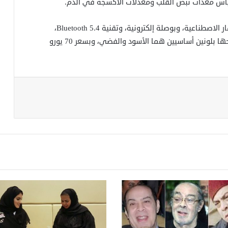
س معدات نبض القلب ومعدلات الأكسجة في الدم.
دعمتها Xiaomi أيضا بتقنيات لتحديد المواقع عبر الأقمار الاصطناعية، وبوصلة إلكترونية، وتقنية Bluetooth 5.4،
وشريحة NFC، وبطارية بسعة 550 ميلي أمبير، وستطرحها بلونين أساسيين هما الأسود والفضي، وبسعر 70 يورو