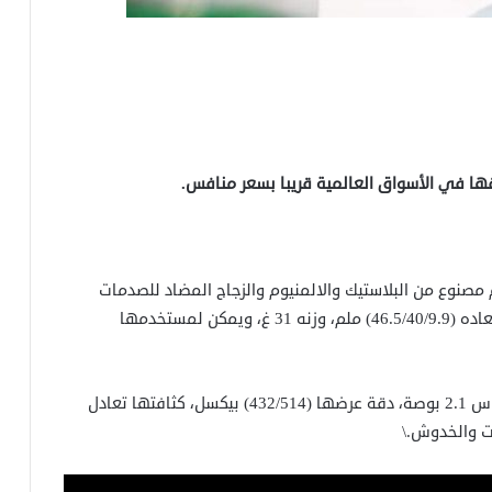
كل أنيق التصميم مصنوع من البلاستيك والالمنيوم والزجاج المضاد للصدمات
والخدوش، ومقاوم للماء والغبار وفق معيار 5ATM، أبعاده (46.5/40/9.9) ملم، وزنه 31 غ، ويمكن لمستخدمها
شاشتها أتت مستطيلة الشكل من نوع AMOLED بمقاس 2.1 بوصة، دقة عرضها (432/514) بيكسل، كثافتها تعادل