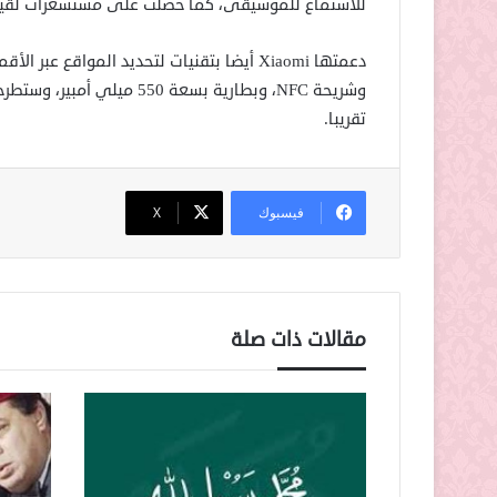
للاستماع للموسيقى، كما حصلت على مستشعرات لقيا
تقريبا.
فيسبوك
‫X
مقالات ذات صلة