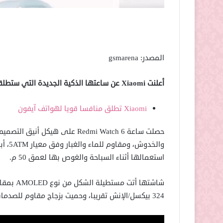
المصدر: gsmarena
أعلنت Xiaomi عن ساعتها الذكية الجديدة التي ستطلقها في الأسواق العالمية قريبا بسعر منافس.
Xiaomi تطلق منافسا قويا لهواتف آيفون
حصلت ساعة Redmi Watch 6 على هي
استعمالها أثناء السباحة والغوص بها لعمق 50 م.
324 بيكسل/الإنش تقريبا، وحميت بزجاج مقاوم للصدمات والخدوش.\