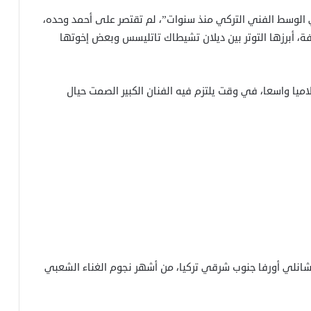
ي الوسط الفني التركي منذ سنوات”، لم تقتصر على أحمد وحده،
فة، أبرزها التوتر بين ديلان تشيطاك تاتليسس وبعض إخوتها
علاميا واسعا، في وقت يلتزم فيه الفنان الكبير الصمت حيال
يسس، المولود عام 1952 في مدينة شانلي أورفا جنوب شرقي تركيا، من أشهر نجوم الغناء الشعبي