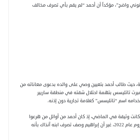
 قانوني واضح”، مؤكداً أن أحمد “لم يقم بأي تصرف مخالف
لة، حيث طالب أحمد بتعيين وصي على والده بدعوى معاناته من
ميرت تاتليسس بتهمة احتلال شقته في منطقة ساريير
دامه اسم “تاتليسس” كعلامة تجارية دون إذنه.
نه كانت وثيقة في الماضي، إذ كان أحمد من أوائل من هرعوا
لإنقاذ والده عقب حادث السير الذي تعرض له في بودروم عام 2022، غير أن إبراهيم وصف تصرف ابنه آنذاك بأنه