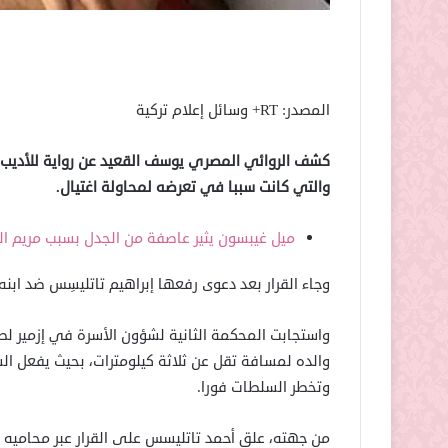
المصدر: RT+ وسائل إعلام تركية
كشف الروائي المصري يوسف القعيد عن رواية للأديب 
والتي كانت سببا في تعرضه لمحاولة اغتيال.
ميل غيبسون يثير عاصفة من الجدل بسبب مريم الع
وجاء القرار بعد دعوى رفعها إبراهيم تاتليسِس ضد ابنه
واستجابت المحكمة الثانية لشؤون الأسرة في إزمير لطل
والده لمسافة تقل عن ثلاثة كيلومترات، بحيث يفعل السوا
وتخطر السلطات فورا.
من جهته، علق أحمد تاتليسس على القرار عبر محاميه 