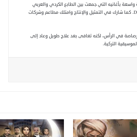
اسعة بأغانيه التي جمعت بين الطابع الكردي والعربي
والتركي، مثل Ayağında Kundura وDom Dom Kurşunu. كما شارك في التمثيل والإنتاج وامتلك مطاعم وشركات
يب فيها برصاصة في الرأس، لكنه تعافى بعد علاج طويل وعاد إلى
موسيقية التركية.