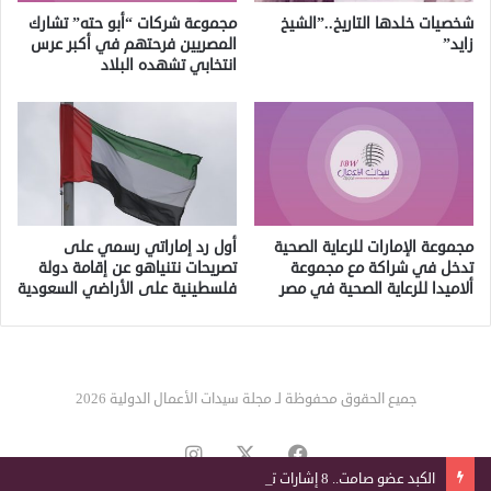
شخصيات خلدها التاريخ..”الشيخ
مجموعة شركات “أبو حته” تشارك
زايد”
المصريين فرحتهم في أكبر عرس
انتخابي تشهده البلاد
مجموعة الإمارات للرعاية الصحية
أول رد إماراتي رسمي على
تدخل في شراكة مع مجموعة
تصريحات نتنياهو عن إقامة دولة
ألاميدا للرعاية الصحية في مصر
فلسطينية على الأراضي السعودية
جميع الحقوق محفوظة لـ مجلة سيدات الأعمال الدولية 2026
‫X
فيسبوك
انستقرام
الكبد عضو صامت.. 8 إشارات تكشف تدهور وظائفه