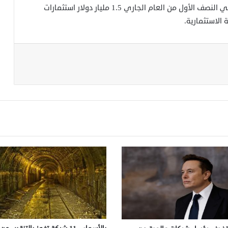
ووفقا لتقرير نشرته وكالة “وام” فقد جذبت الشارقة في النصف الأول من العام الجاري 1.5 مليار دولار استثمارات
 الاستثمارية.