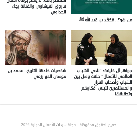
المنتصر بالله: لا يعلم بوفاة الفنان
فاروق الفيشاوي والفنانة رجاء
الجداوي
من هو؟.. مُحَمَّد بنِ عَبد الله ﷺ
جواهر آل خليفة: “نادي الشباب
شخصيات خلدها التاريخ.. محمد بن
العالمي للأعمال” حلقة وصل بين
موسى الخوارزمي
الشباب وأصحاب القرار
والمستثمرين لتبني أفكارهم
وتحقيقها
جميع الحقوق محفوظة لـ مجلة سيدات الأعمال الدولية 2026