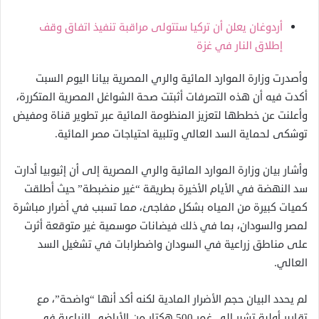
أردوغان يعلن أن تركيا ستتولى مراقبة تنفيذ اتفاق وقف
إطلاق النار في غزة
وأصدرت وزارة الموارد المائية والري المصرية بيانا اليوم السبت
أكدت فيه أن هذه التصرفات أثبتت صحة الشواغل المصرية المتكررة،
وأعلنت عن خططها لتعزيز المنظومة المائية عبر تطوير قناة ومفيض
توشكى لحماية السد العالي وتلبية احتياجات مصر المائية.
وأشار بيان وزارة الموارد المائية والري المصرية إلى أن إثيوبيا أدارت
سد النهضة في الأيام الأخيرة بطريقة “غير منضبطة” حيث أطلقت
كميات كبيرة من المياه بشكل مفاجئ، مما تسبب في أضرار مباشرة
لمصر والسودان، بما في ذلك فيضانات موسمية غير متوقعة أثرت
على مناطق زراعية في السودان واضطرابات في تشغيل السد
العالي.
لم يحدد البيان حجم الأضرار المادية لكنه أكد أنها “واضحة”، مع
تقارير أولية تشير إلى غمر 500 هكتار من الأراضي الزراعية في