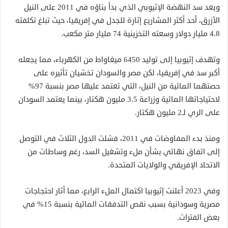
ويعد سد النهضة الإثيوبي الذي بدأ بناؤه في 2011 على النيل
الأزرق، أحد أكثر المشاريع إثارة للجدل في إفريقيا، حيث تبلغ تكلفته
4.8 مليار دولار وسعته التخزينية 74 مليار متر مكعب.
وتهدف إثيوبيا إلى توليد 6450 ميغاواط من الكهرباء، مما يجعله
أكبر سد في إفريقيا، لكن مصر والسودان تخشيان تأثيره على
حصتهما المائية من النيل، التي تعتمد عليها مصر بنسبة 97%
لاحتياجاتها المائية وزراعة 3.5 مليون هكتار، بينما يعتمد السودان
على الري لـ2 مليون هكتار.
ومنذ بدء المفاوضات في 2011، فشلت الدول الثلاث في التوصل
إلى اتفاق نهائي بشأن ملء وتشغيل السد، رغم وساطات من
الاتحاد الإفريقي والولايات المتحدة.
وفي 2023 أعلنت إثيوبيا اكتمال الملء الرابع، مما أثار احتجاجات
مصرية وسودانية بسبب نقص التدفقات المائية بنسبة 15% في
بعض الفترات.