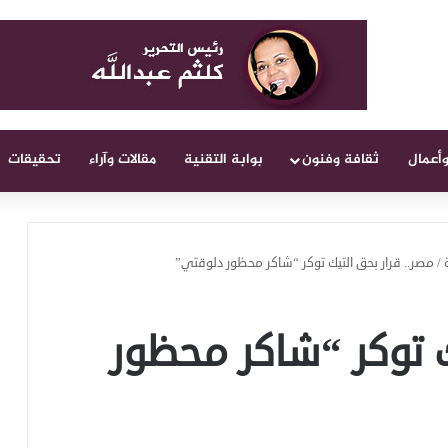
وأعمال
ثقافة وفنون
بوابة التقنية
مقالات وآراء
تحقيقات
/
مصر.. قرار بحق التيك توكر “شاكر محظور دلوقتي”
ك توكر “شاكر محظور