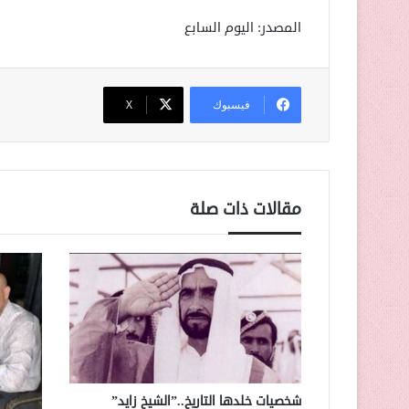
المصدر: اليوم السابع
فيسبوك
‫X
مقالات ذات صلة
شخصيات خلدها التاريخ..”الشيخ زايد”