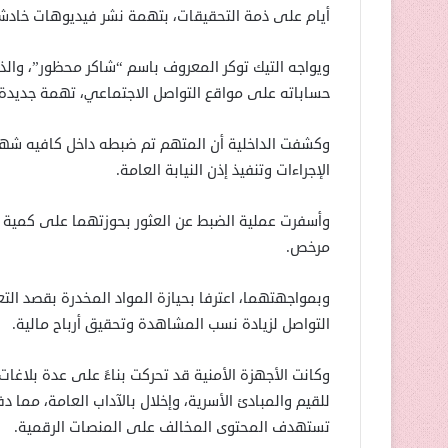
أيام على ذمة التحقيقات، بتهمة نشر فيديوهات خادش
ويواجه التيك توكر المعروف باسم “شاكر محظور”، وال
حساباته على مواقع التواصل الاجتماعي، تهمة جديدة 
وكشفت الداخلية أن المتهم تم ضبطه داخل كافيه شهير 
الإجراءات وتنفيذ إذن النيابة العامة.
وأسفرت عملية الضبط عن العثور بحوزتهما على كمية 
مرخص.
وبمواجهتهما، اعترفا بحيازة المواد المخدرة بقصد ال
التواصل لزيادة نسب المشاهدة وتحقيق أرباح مالية.
وكانت الأجهزة الأمنية قد تحركت بناءً على عدة بلا
للقيم والمبادئ الأسرية، وإخلال بالآداب العامة، مما 
تستهدف المحتوى المخالف على المنصات الرقمية.