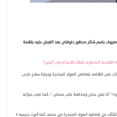
المعروف باسم شاكر محظور دلوقتي بعد القبض عليه بتهمة
 الهندية المحكوم عليها بالإعدام في اليمن؟
ما على ذمة التحقيقات، في اتهامه بتعاطي المواد المخدرة وحيازة سلاح ناري،
ردا:” أنا مش بدخن ومحافظ على صحتي “، كما نفى حيازته
من جانبها أمرت النيابة بإجراء تحليل المخدرات للمتهم للتأكد من تعاطيه المواد المخدرة من عدمه، كما أمرت بحبسه 4