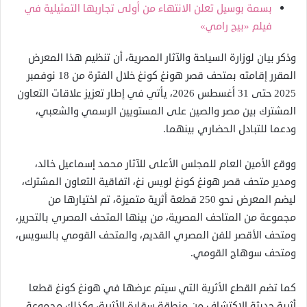
بسمة بوسيل تعلن الانتهاء من أولى تجاربها التمثيلية في
فيلم «بيج رامي»
وذكر بيان لوزارة السياحة والآثار المصرية، أن تنظيم هذا المعرض
المقرر إقامته بمتحف قصر هونغ كونغ خلال الفترة من 18 نوفمبر
2025 حتى 31 أغسطس 2026، يأتي في إطار تعزيز علاقات التعاون
المشترك بين مصر والصين على المستويين الرسمي والشعبي،
ودعما للتبادل الحضاري بينهما.
ووقع الأمين العام للمجلس الأعلى للآثار محمد إسماعيل خالد،
ومدير متحف قصر هونغ كونغ لويس نغ، اتفاقية التعاون المشترك،
ليضم المعرض نحو 250 قطعة أثرية متميزة، تم اختيارها من
مجموعة من المتاحف المصرية، من بينها المتحف المصري بالتحرير،
ومتحف الأقصر للفن المصري القديم، والمتحف القومي بالسويس،
ومتحف سوهاج القومي.
كما تضم القطع الأثرية التي سيتم عرضها في هونغ كونغ قطعا
أثرية حديثة الاكتشاف من منطقة سقارة الأثرية، وكذلك مجموعة