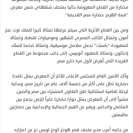
مختارة من القطع المعروضة حاليا بمتحف شنغهاي ضمن معرض
“قمة الهرم: حضارة مصر القديمة”.
ومن بين القطع الأثرية التي سيتم عرضها تمثالا كبيرا للملك توت عنخ
آمون، وتمثال الكاتب المصري الشهير، ومومياوات لقطط، وتمثالا
للمعبودة “باستت” تحمل صلاصل موسيقية، وتمثالا ضخما للملك
إخناتون، وتمثالا للمعبود أنوبيس، إلى جانب مجموعة من القطع
الفريدة التي تُعرض لأول مرة خارج مصر.
وأكد الأمين العام للمجلس الأعلى للآثار أن المعرض يمثل نافذة
حضارية تطل على أكثر من خمسة آلاف عام من تاريخ مصر، وبداية
لرحلة ثقافية استثنائية تعزز التعاون المشترك بين مصر والصين،
مشيراً إلى أن المعرض يمثل حوارا حضاريا عابراً للزمن يجمع بين
الماضي والحاضر، ويعبر عن القيم الجمالية والإبداعية بين حضارتين
عظيمتين.
من جانبه أعرب مدير متحف قصر هونغ كونغ لويس نغ عن اعتزازه