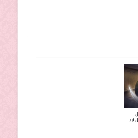
ل
 ترد