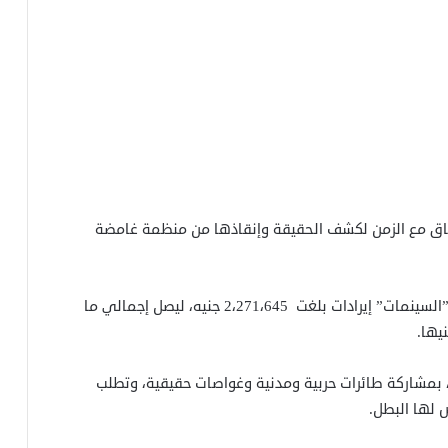
باق مع الزمن لكشف الحقيقة وإنقاذها من منظمة غامضة
وحقق الفيلم في يومه الحادي عشر السبت 31 مايو بـ”السينمات” إيرادات بلغت 2،271،645 جنيه، ليصل إجمالي ما
ت الماء، بمشاركة طائرات حربية ومدنية وغواصات حقيقية، وتطلب
 لها البطل.