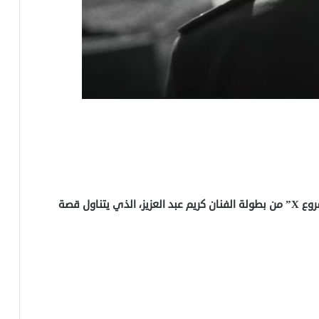
يتصدر المشهد حاليا في السينما المصرية فيلم “المشروع X” من بطولة الفنان كريم عبد العزيز، الذي يتناول قصة