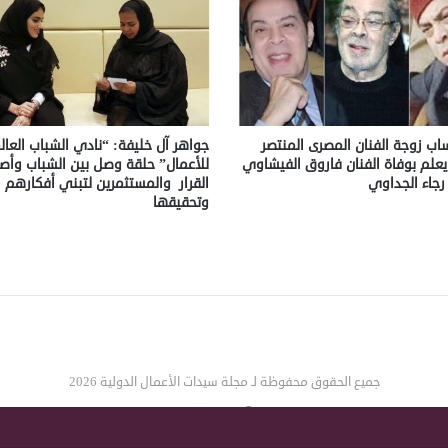
اب زوجة الفنان المصرى المنتصر
جواهر آل خليفة: “نادي الشباب العا
ا يعلم بوفاة الفنان فاروق الفيشاوي
للأعمال” حلقة وصل بين الشباب وأص
 رجاء الجداوي
القرار والمستثمرين لتبني أفكارهم
وتحقيقها
جميع الحقوق محفوظة لـ مجلة سيدات الأعمال الدولية 2026
‫X
فيسبوك
انستقرام