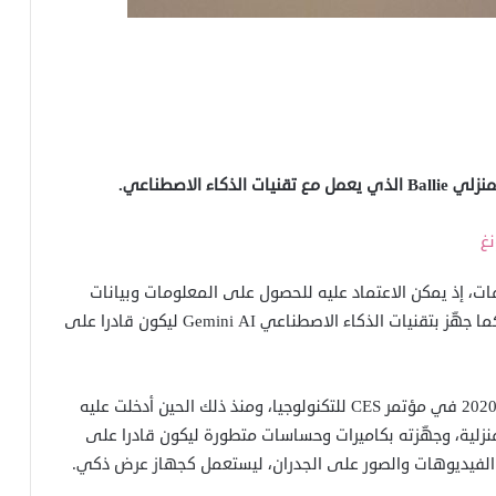
 الاصطناعي.
، إذ يمكن الاعتماد عليه للحصول على المعلومات وبيانات
الطقس، ومعرفة أحدث الأخبار المنشورة عبر الإنترنت، كما جهّز بتقنيات الذكاء الاصطناعي Gemini AI ليكون قادرا على
وكشفت سامسونغ لأول مرة عن Ballie في أوائل عام 2020 في مؤتمر CES للتكنولوجيا، ومنذ ذلك الحين أدخلت عليه
منزلية، وجهّزته بكاميرات وحساسات متطورة ليكون قادرا على
 الفيديوهات والصور على الجدران، ليستعمل كجهاز عرض ذكي.