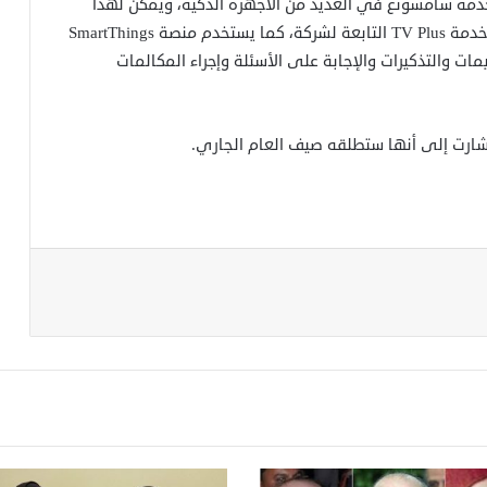
 بنظام التشغيل Tizen الذي تستخدمه سامسونغ في العديد من الأجهزة الذكية، ويمكن لهذا
الروبوت أيضا الوصول إلى خدمات YouTube وNetflix وخدمة TV Plus التابعة لشركة، كما يستخدم منصة SmartThings
ت والتذكيرات والإجابة على الأسئلة وإجراء المكالمات
شارت إلى أنها ستطلقه صيف العام الجاري.