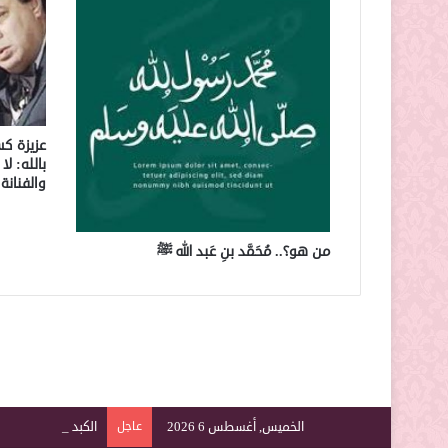
عزيزة كس
بالله: ل
والفنانة
من هو؟.. مُحَمَّد بنِ عَبد الله ﷺ
الخميس, أغسطس 6 2026
عاجل
الكبد عضو صامت.. 8 إشارات تكشف تدهور وظائفه